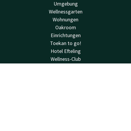
Umgebung
Wellnessgarten
Wohnungen
Oakroom
Einrichtungen
Toekan to go!
Hotel Efteling
Wellness-Club
Angebote
Bewertungen
Kontakt
Account
DE
Sehen & tun
Jetzt buchen
Hausregeln
Van der Valk
Van der Valk
Valk Deals
Valk Kids