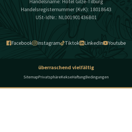
Handelsname: Hotel Gilze-Tilburg
Handelsregisternummer (KvK): 18018643
USt-IdNr.: NL001901436B01
Facebook
Instagram
Tiktok
LinkedIn
Youtube
überraschend vielfältig
Sitemap
Privatsphäre
Kekse
Haftung
Bedingungen