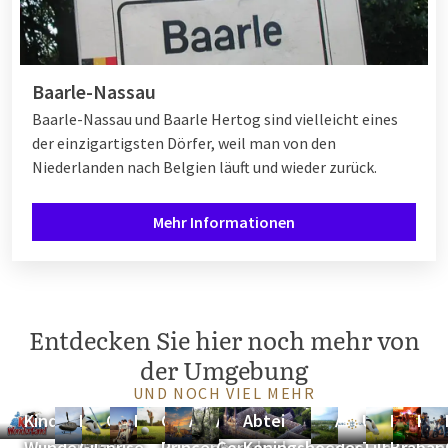
Baarle-Nassau
Baarle-Nassau und Baarle Hertog sind vielleicht eines
der einzigartigsten Dörfer, weil man von den
Niederlanden nach Belgien läuft und wieder zurück.
Mehr Informationen
Entdecken Sie hier noch mehr von
der Umgebung
UND NOCH VIEL MEHR
Kinder-
Flugplatz
Golfplatz
Fußgolf
Golfclub
Antwerpen
Anwesen
Abtei
Anwesen
Universitä
Noord-
Kas
Wunderland
Gilze-
prise
Princenbosch
Gorp und
Koningshoeven
des
Tilburg
Braban