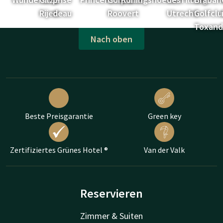
Rijen
deau
Roovert
Utrecht
Golfclu
Toxand
Nach oben
Beste Preisgarantie
Green key
Zertifiziertes Grünes Hotel ®
Van der Valk
Reservieren
Zimmer & Suiten