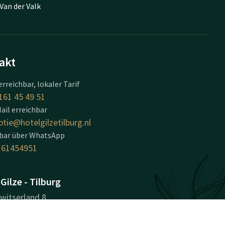
Van der Valk
akt
erreichbar, lokaler Tarif
161 45 49 51
ail erreichbar
ptie@hotelgilzetilburg.nl
hbar über WhatsApp
161454951
Gilze - Tilburg
Zwitserland 8
TA