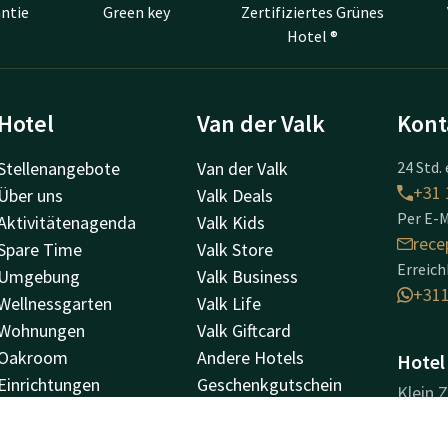
ntie
Green key
Zertifiziertes Grünes
Hotel ®
Hotel
Van der Valk
Kont
Stellenangebote
Van der Valk
24 Std. 
+31 
Über uns
Valk Deals
Per E-M
Aktivitätenagenda
Valk Kids
rece
Spare Time
Valk Store
Erreic
Umgebung
Valk Business
+31
Wellnessgarten
Valk Life
Wohnungen
Valk Giftcard
Oakroom
Andere Hotels
Hotel 
Einrichtungen
Geschenkgutschein
Klein 
Toekan to go!
5126 
Hotel Efteling
Gilze