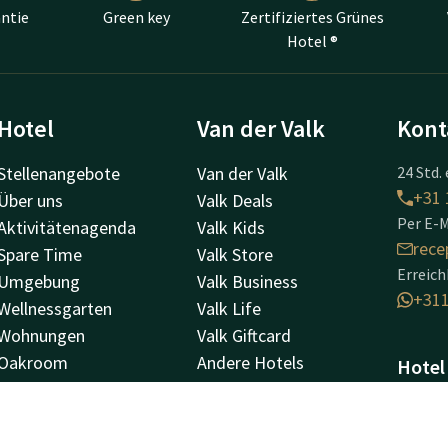
ntie
Green key
Zertifiziertes Grünes
Hotel ®
Hotel
Van der Valk
Kont
Stellenangebote
Van der Valk
24 Std. 
+31 
Über uns
Valk Deals
Per E-M
Aktivitätenagenda
Valk Kids
rece
Spare Time
Valk Store
Erreic
Umgebung
Valk Business
+31
Wellnessgarten
Valk Life
Wohnungen
Valk Giftcard
Oakroom
Andere Hotels
Hotel 
Einrichtungen
Geschenkgutschein
Klein 
Toekan to go!
5126 
Hotel Efteling