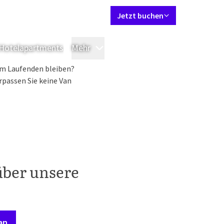
Sprache einstellen
Kontakt
Mein Valk Account
DE
Jetzt buchen
Hotelapartments
Mehr
Zimmer & Suiten
Restaurants
Ar
em Laufenden bleiben?
passen Sie keine Van
über unsere
an