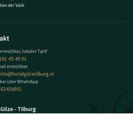
Van der Valk
akt
erreichbar, lokaler Tarif
161 45 49 51
ail erreichbar
ptie@hotelgilzetilburg.nl
hbar über WhatsApp
161454951
Gilze - Tilburg
Zwitserland 8
TA