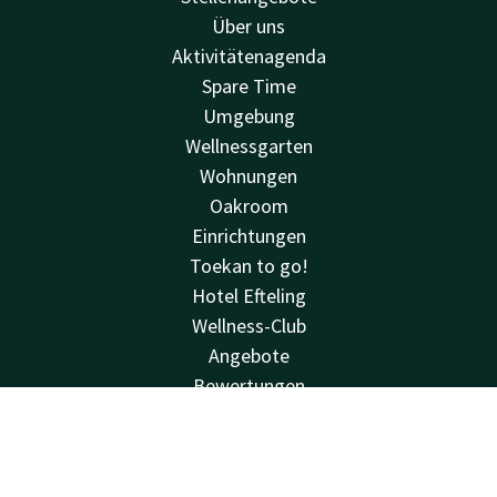
Über uns
Aktivitätenagenda
Spare Time
Umgebung
Wellnessgarten
Wohnungen
Oakroom
Einrichtungen
Toekan to go!
Hotel Efteling
Wellness-Club
Angebote
Bewertungen
Sehen & tun
Kontakt
Account
DE
Hausregeln
Van der Valk
Jetzt buchen