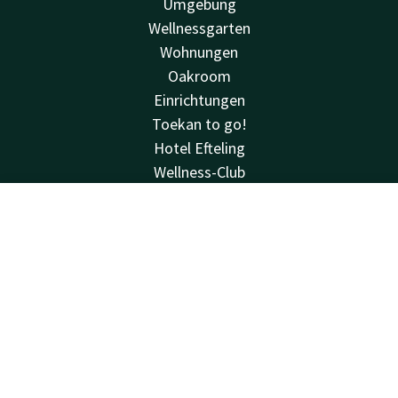
Umgebung
Wellnessgarten
Wohnungen
Oakroom
Einrichtungen
Toekan to go!
Hotel Efteling
Wellness-Club
Angebote
Bewertungen
Kontakt
Account
DE
Sehen & tun
Jetzt buchen
Hausregeln
Van der Valk
Van der Valk
Valk Deals
Valk Kids