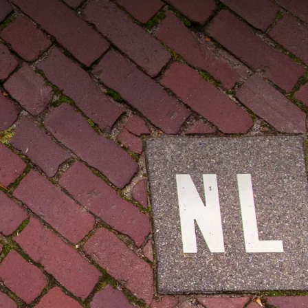
ederlände weil man lauft
rbrauchssteuern bekannt
nd alles ist am