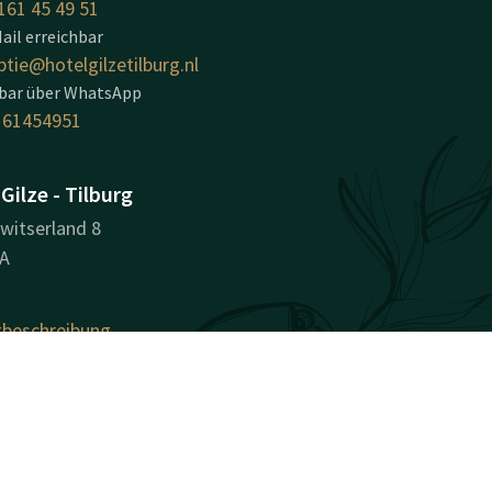
161 45 49 51
ail erreichbar
ptie@hotelgilzetilburg.nl
hbar über WhatsApp
161454951
Gilze - Tilburg
Zwitserland 8
TA
beschreibung
nehmensinformationen
sname: Hotel Gilze-Tilburg
sregisternummer (KvK):