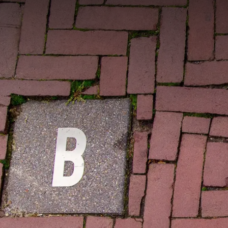
Baarle-Nassau und Baarl
von den Niederlanden na
(billigen Treibstoff un
Sonntag geöffnet!