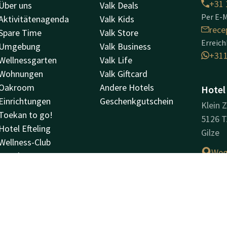
+31 
Über uns
Valk Deals
Per E-M
Aktivitätenagenda
Valk Kids
rece
Spare Time
Valk Store
Erreic
Umgebung
Valk Business
+31
Wellnessgarten
Valk Life
Wohnungen
Valk Giftcard
Oakroom
Andere Hotels
Hotel 
Einrichtungen
Geschenkgutschein
Klein 
Toekan to go!
5126 
Hotel Efteling
Gilze
Wellness-Club
Weg
Angebote
Bewertungen
Sehen & tun
Unter
Hausregeln
Handel
Handel