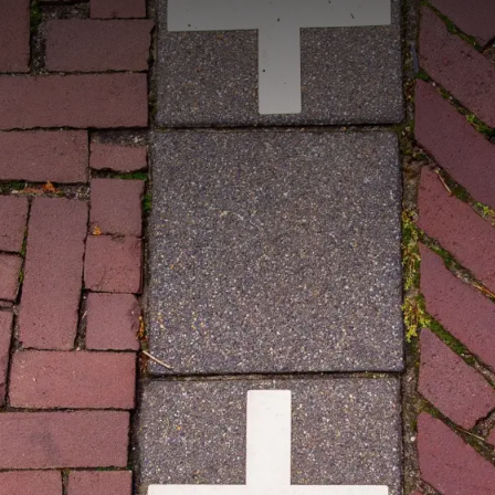
e Hertog sind vielleicht die meist einzigartigen Dörfer in den Ni
ch Belgien und zurück. Die Enklave ist nicht nur für niedrige Ve
d Zigaretten), aber auch Aufgrund der sehr angenehmes shopping u