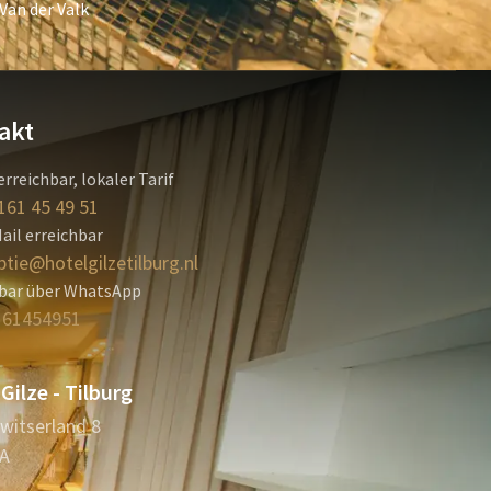
Van der Valk
akt
erreichbar, lokaler Tarif
161 45 49 51
ail erreichbar
ptie@hotelgilzetilburg.nl
hbar über WhatsApp
161454951
Gilze - Tilburg
Zwitserland 8
TA