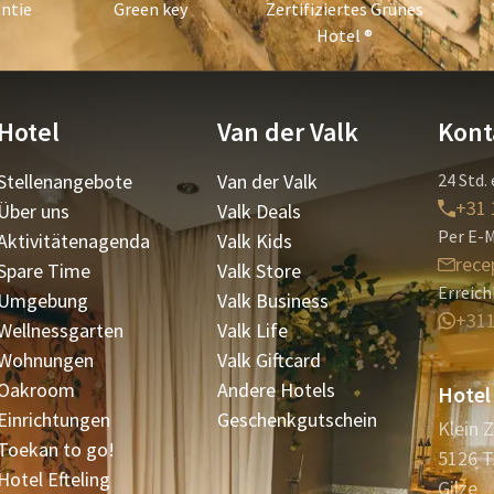
ntie
Green key
Zertifiziertes Grünes
Hotel ®
Hotel
Van der Valk
Kont
Stellenangebote
Van der Valk
24 Std. 
+31 
Über uns
Valk Deals
Per E-M
Aktivitätenagenda
Valk Kids
rece
Spare Time
Valk Store
Erreic
Umgebung
Valk Business
+31
Wellnessgarten
Valk Life
Wohnungen
Valk Giftcard
Oakroom
Andere Hotels
Hotel 
Einrichtungen
Geschenkgutschein
Klein 
Toekan to go!
5126 
Hotel Efteling
Gilze