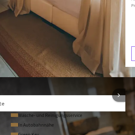
erhoben, die bei Abreise zurückerstattet wird, sofern keine
P
Badewanne und/oder Dusche
Toilette
während Ihres Aufenthaltes in unserem neuen Massagesalon!
F
4
NFORMATIONEN
te
Wäsche- und Reinigungsservice
In Autobahnnähe
Green Key