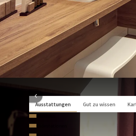
Flachbildfernseher
Kaffee- und Teezubereitungsmöglichkeiten
Mehr anzeigen
HOTELI
Ausstattungen
Gut zu wissen
Kar
Parkhaus
Ladestationen
Restaurant