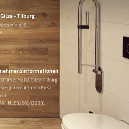
Gilze - Tilburg
Zwitserland 8
TA
beschreibung
nehmensinformationen
sname: Hotel Gilze-Tilburg
sregisternummer (KvK):
643
Nr.: NL001901436B01