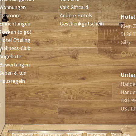
Wohnungen
Valk Giftcard
Oakroom
Andere Hotels
Hotel 
Einrichtungen
Geschenkgutschein
Klein 
Toekan to go!
5126 
Hotel Efteling
Gilze
Wellness-Club
Weg
Angebote
Bewertungen
Sehen & tun
Unter
Hausregeln
Handel
Handel
18018
USt-Id
Facebook
Instagram
Tiktok
LinkedIn
Youtube