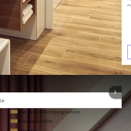
Kofferablage
P
Telefon
F
4
NFORMATIONEN
te
Wäsche- und Reinigungsservice
In Autobahnnähe
Green Key