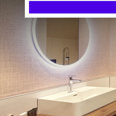
Deluxe-Zimmer mit Sprude
STANDARD & LUXUSZIMMER
40m²
Whirlpool
Check-in ab 15:00
Check-out bis 11:00
Komfortabler Zimmertyp im Hauptgebäude mit gro
ausgestattet mit einer extra breiten Tür, einem bar
einer geräumigen Dusche ohne Schwelle.
ZIMMER 
Whirlpool
Toilette
Föhn