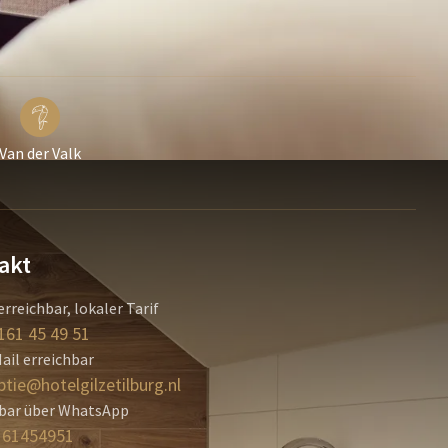
Van der Valk
akt
erreichbar, lokaler Tarif
161 45 49 51
ail erreichbar
ptie@hotelgilzetilburg.nl
hbar über WhatsApp
161454951