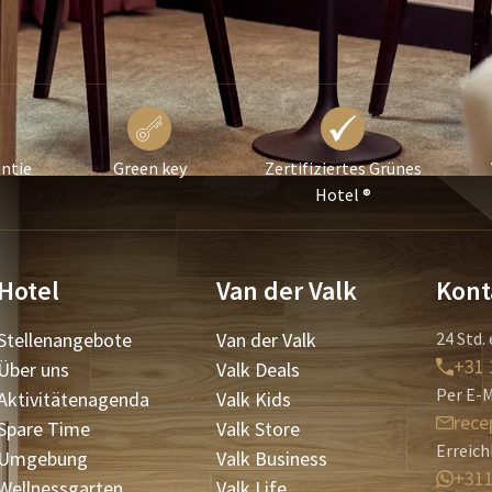
ntie
Green key
Zertifiziertes Grünes
Hotel ®
Hotel
Van der Valk
Kont
Stellenangebote
Van der Valk
24 Std. 
+31 
Über uns
Valk Deals
Per E-M
Aktivitätenagenda
Valk Kids
rece
Spare Time
Valk Store
Erreic
Umgebung
Valk Business
+31
Wellnessgarten
Valk Life