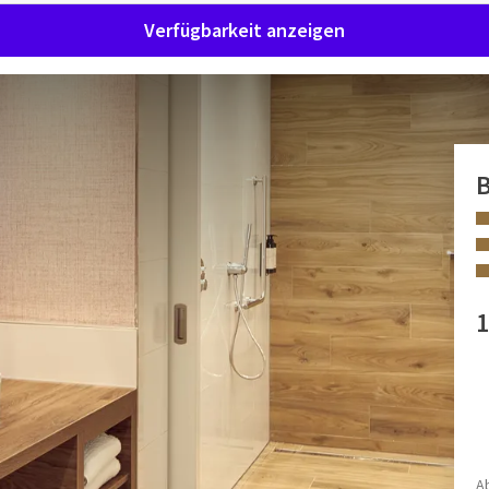
Verfügbarkeit anzeigen
lbad
B
ßem Sprudelbad. Auch geeignet für behinderten und
rierefreien Eingang, Haltegriffen an Toilette und Bad und
1
AUSSTATTUNGEN
Separate Toilette
Toilettenartikel
Klimaanlage
A