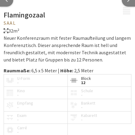
MENÜ
Flamingozaal
SAAL
32m²
Neuer Konferenzraum mit fester Raumaufteilung und langem
Konferenztisch. Dieser ansprechende Raum ist hell und
freundlich gestaltet, mit modernster Technik ausgestattet
und bietet Platz für Gruppen bis zu 12 Personen.
Raummaße:
6,5 x 5 Meter |
Höhe:
2,5 Meter
U-Form
Block
-
12
Kino
Schule
-
-
Empfang
Bankett
-
-
Exam
Kabarett
-
-
Carré
-