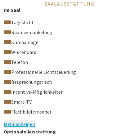
SAALAUSSTATTUNG
Im Saal
Tageslicht
Raumverdunkelung
Klimaanlage
Whiteboard
Telefon
Professionelle Lichtsteuerung
Besprechungstisch
Incentive-Möglichkeiten
Smart‑TV
Flachbildfernseher
Mehr anzeigen
Optionale Ausstattung