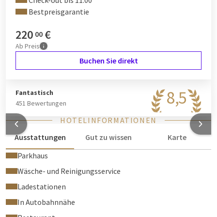
Check-out bis 11:00
Bestpreisgarantie
220
€
00
Ab
Preis
Buchen Sie direkt
8,5
Fantastisch
451 Bewertungen
HOTELINFORMATIONEN
Ausstattungen
Gut zu wissen
Karte
Parkhaus
Wäsche- und Reinigungsservice
Ladestationen
In Autobahnnähe