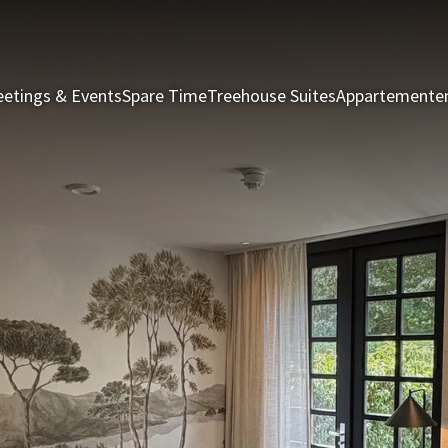
etings & Events
Spare Time
Treehouse Suites
Appartemente