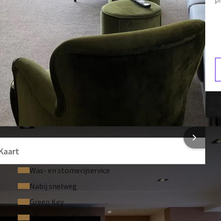
Toiletartikelen
Televisie
F
4
 INFORMATIE
Kaart
Was- en stomerijservice
Nabij snelweg
Green Key
Internethoek