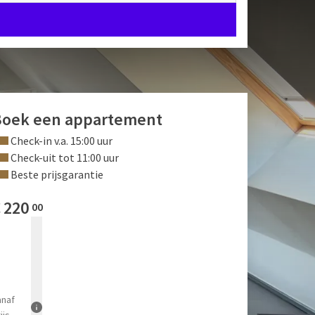
Boek een appartement
Check-in v.a. 15:00 uur
Check-uit tot 11:00 uur
Beste prijsgarantie
€
220
00
anaf
ijs