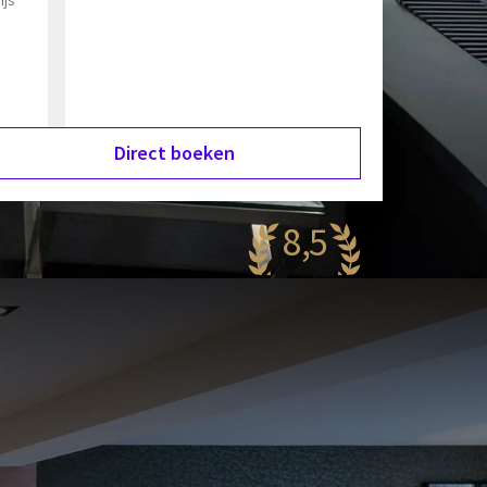
Direct boeken
8,5
antastisch
59 reviews