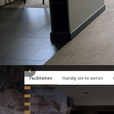
Toilet
Föhn
Bekijk meer
HOTEL
Faciliteiten
Handig om te weten
Parkeergarage
Laadstations
Restaurant
Rolstoeltoegankelijk