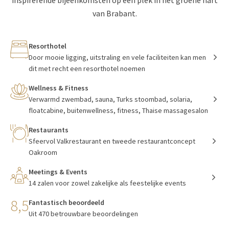
inspirerende bijeenkomsten op één plek in het groene hart
van Brabant.
Resorthotel
Door mooie ligging, uitstraling en vele faciliteiten kan men
dit met recht een resorthotel noemen
Wellness & Fitness
Verwarmd zwembad, sauna, Turks stoombad, solaria,
floatcabine, buitenwellness, fitness, Thaise massagesalon
Restaurants
Sfeervol Valkrestaurant en tweede restaurantconcept
Oakroom
Meetings & Events
14 zalen voor zowel zakelijke als feestelijke events
8,5
Fantastisch beoordeeld
Uit 470 betrouwbare beoordelingen