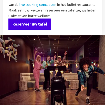
van de
live cooking concepten
in het buffetrestaurant.
Maak zelf uw keuze en reserveer een tafeltje; wij heten
u alvast van harte welkom!
Reserveer uw tafel