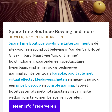
Spare Time Boutique Bowling and more
BOWLEN, GAMEN EN BORRELEN
Spare Time Boutique Bowling & Entertainment
is dé
plek voor een avond vol beleving in Van der Valk Hotel
Gilze-Tilburg. Naast vier ‘top of the line’
bowlingbanen, waaronder een spectaculaire
hyperbaan, vind je hier ook gloednieuwe
gamingfaciliteiten zoals
karaoke
,
pooltable met
virtual effects
,
kleiduivenschieten
en nieuw is nu ook
een
privé bioscoop
en
console gaming
..! Zowel
hotelgasten als niet-hotelgasten zijn van harte
welkom om te komen beleven en borrelen.
Meer info / reserveren