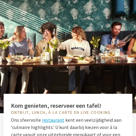
Kom genieten, reserveer een tafel!
ONTBIJT, LUNCH, À LA CARTE EN LIVE COOKING
Ons sfeervolle
restaurant
kent een veelzijdigheid aan
'culinaire highlights'. U kunt daarbij kiezen voor à la
carte vanuit onze uitgebreide menukaart of voor een