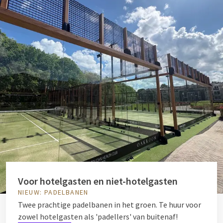
Voor hotelgasten en niet-hotelgasten
NIEUW: PADELBANEN
Twee prachtige padelbanen in het groen. Te huur voor
zowel hotelgasten als 'padellers' van buitenaf!