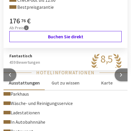
Check-out bis 12:00
Bestpreisgarantie
176
€
76
Ab
Preis
Buchen Sie direkt
8,5
Fantastisch
459 Bewertungen
HOTELINFORMATIONEN
Ausstattungen
Gut zu wissen
Karte
Parkhaus
Wäsche- und Reinigungsservice
Ladestationen
In Autobahnnähe