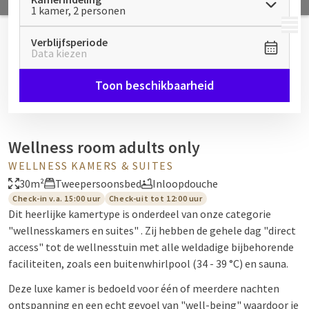
1 kamer, 2 personen
MENU
Verblijfsperiode
Data kiezen
Toon beschikbaarheid
Wellness room adults only
WELLNESS KAMERS & SUITES
30m²
Tweepersoonsbed
Inloopdouche
Check-in v.a. 15:00 uur
Check-uit tot 12:00 uur
Dit heerlijke kamertype is onderdeel van onze categorie
"wellnesskamers en suites" . Zij hebben de gehele dag "direct
access" tot de wellnesstuin met alle weldadige bijbehorende
faciliteiten, zoals een buitenwhirlpool (34 - 39 °C) en sauna.
Deze luxe kamer is bedoeld voor één of meerdere nachten
ontspanning en een echt gevoel van "well-being" waardoor je