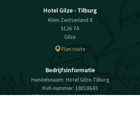
Hotel Gilze - Tilburg
Klein Zwitserland 8
5126 TA
Gilze
Plan route
Bedrijfsinformatie
Handelsnaam: Hotel Gilze-Tilburg
KvK-nummer: 18018643
BTW-nummer: NL001901436B01
Contact
Account
NL
Boek nu
Facebook
Instagram
Tiktok
LinkedIn
Youtube