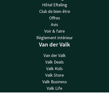
Hôtel Efteling
Club de bien-être
Offres
Avis
Voir & faire
Règlement intérieur
Van der Valk
Van der Valk
Valk Deals
Valk Kids
Valk Store
Valk Business
Valk Life
Valk Giftcard
Autres hôtels
Contact
Compte
FR
Carte-cadeau