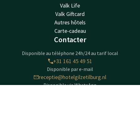
Valk Life
Valk Giftcard
Autres hôtels
Carte-cadeau
Contacter
Disponible au téléphone 24h/24 au tarif local
+31 161 45 49 51
Disponible par e-mail
receptie@hotelgilzetilburg.nl
Disponible via WhatsApp
+31161454951
Contact
Compte
FR
Réserver
Hotel Gilze - Tilburg
Klein Zwitserland 8
5126 TA