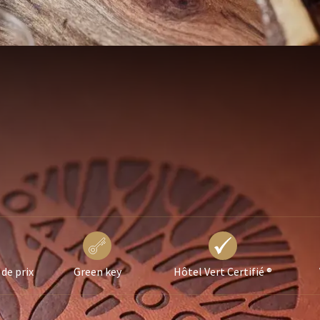
 de prix
Green key
Hôtel Vert Certifié ®