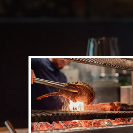
Où le feu,
rencontre
En plus du célèbre 'Val
Oakroom offre une expér
restaurant est un magni
gourmets