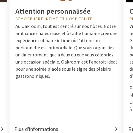
Attention personnalisée
C
ATMOSPHÈRE INTIME ET HOSPITALITÉ
R
Au Oakroom, tout est centré sur nos hôtes. Notre
V
ambiance chaleureuse et à taille humaine crée une
l
expérience culinaire intime où l’attention
G
personnelle est primordiale. Que vous organisiez
d
un dîner romantique à deux ou que vous célébriez
p
une occasion spéciale, Oakroom est l’endroit idéal
t
pour une soirée placée sous le signe des plaisirs
d
gastronomiques.
d
P
r
O
à
Plus d'informations
R