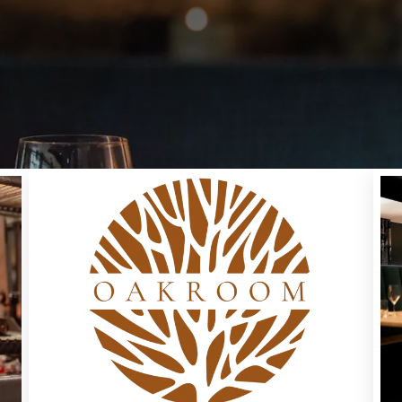
 la fumée et la gastronomie se
nt
krestaurant', vous pouvez également profiter de
Oakroom
. Situé 
ience culinaire unique où l'ambiance intime et la perfection culin
fique complément à notre 'Valkrestaurant' de confiance et est déj