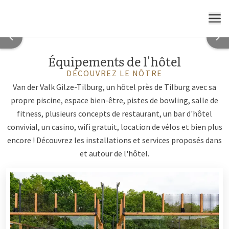
Pour un séjour fantastique
Louer un court de padel?
Jardin de bien-être
Club de fitness étendu
Cabines flottantes
MENU
Équipements de l'hôtel
DÉCOUVREZ LE NÔTRE
Van der Valk Gilze-Tilburg, un hôtel près de Tilburg avec sa
propre piscine, espace bien-être, pistes de bowling, salle de
fitness, plusieurs concepts de restaurant, un bar d'hôtel
convivial, un casino, wifi gratuit, location de vélos et bien plus
encore ! Découvrez les installations et services proposés dans
et autour de l'hôtel.