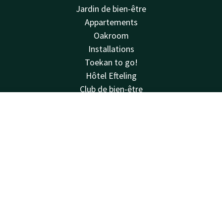
Jardin de bien-être
Appartements
Oakroom
Installations
Toekan to go!
Hôtel Efteling
Club de bien-être
Offres
Avis
Contact
Compte
FR
Voir & faire
Réserver
Règlement intérieur
Van der Valk
Van der Valk
Valk Deals
Valk Kids
Valk Store