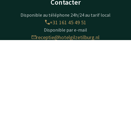
Contacter
Disponible au téléphone 24h/24 au tarif local
+31 161 45 49 51
Disponible par e-mail
receptie@hotelgilzetilburg.nl
Disponible via WhatsApp
+31161454951
Contact
Compte
FR
Réserver
Hotel Gilze - Tilburg
Klein Zwitserland 8
5126 TA
Gilze
Calculer un itinéraire
Informations sur l'entreprise