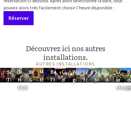
réservation ci-dessous. Après avoir sélectionné la date, vous
pouvez alors très facilement choisir l'heure disponible :
Réserver
Découvrez ici nos autres
installations.
AUTRES INSTALLATIONS
Spare
Toucan
Wellness
Massage
Bar de
Casino
Wifi
Le
Service de
Location
Louer
B
Time
Health
Garden
thaïlandais
l'hôtel
d'hôtel
gratuit
footgolf
blanchisserie
de vélos
un E-
d
Club
chopp
r