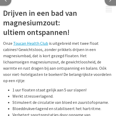
MENU
Drijven in een bad van
magnesiumzout:
ultiem ontspannen!
Onze
Toucan Health Club
is uitgebreid met twee float
cabines! Gewichtsloos, zonder prikkels drijven in een
magnesiumbad, dat is kort gezegd floaten. Het
lichaamseigen magnesiumzout, de gewichtloosheid, de
warmte en rust dragen bij aan ontspanning en balans. Oók
voor niet-hotelgasten te boeken! De belangrijkste voordelen
op een rijtje:
1 uur floaten staat gelijk aan 5 uur slapen!
Werkt stressverlagend.
Stimuleert de circulatie van bloed en zuurstofopname.
Bloeddrukverlagend en stabiliseert het hartritme.
Verbetert sportprestaties door opname van