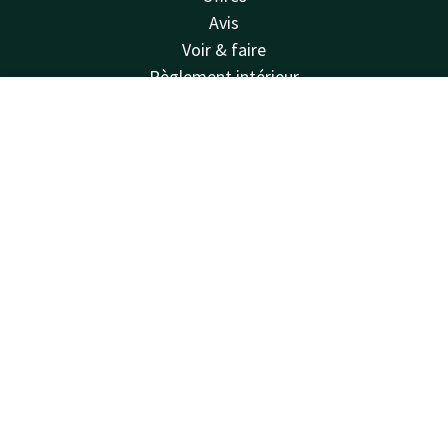
Avis
Voir & faire
Règlement intérieur
Van der Valk
Contact
Compte
FR
Van der Valk
Réserver
Valk Deals
Valk Kids
Valk Store
Valk Business
Valk Life
Valk Giftcard
Autres hôtels
Carte-cadeau
Contacter
Disponible au téléphone 24h/24 au tarif local