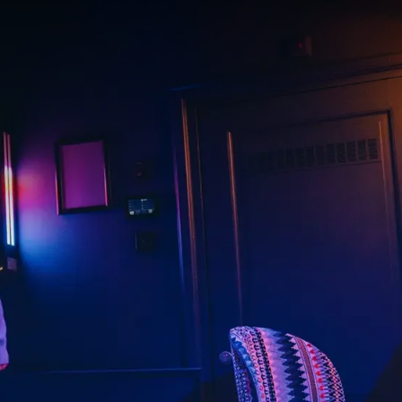
aardagsfeestje? Wij
n.