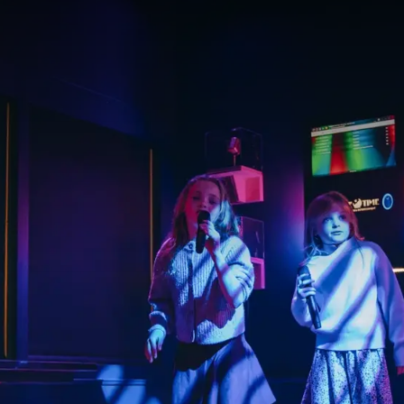
els organiseren als uitje voor kinderen, bijvoorbeeld voor een verj
 leuk arrangement
ling € 18,50 p.p.
(inclusief 1 uur bowling huur)
nbeperkt ranja of water naar keuze
en een snoepzakje
veren wij frietjes met snack naar keuze
serveren wij onbeperkt ranja en tafelwater
jsje na
ersierd met ballonnen
imaal 14 kinderen op de beide Classic Lanes
jgen na afloop een muntje om een cadeautje naar wens uit te kieze
 op wo-vr-za (m.u.v. feestdagen). Tot 17.00 uur.
@hotelgilzetilburg.nl
/ T: 0161-458901
kinderfeestjes in of rondom ons hotel zijn: