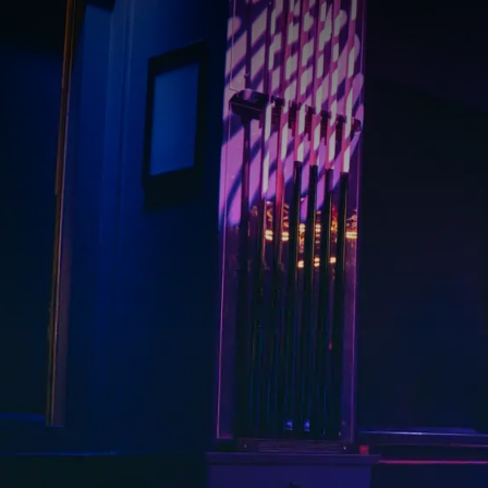
Wilt u eens iets origine
hebben een hartstikke
Kinderfeestje met bow
Tijdens bowlen o
Voor alle kinder
Na het bowlen ser
Tijdens het eten 
Een lekker kinderi
De tafel wordt v
Boekbaar tot max
Alle kinderen kri
Kinderfeestjes mogelijk
info/reserveren:
events
Andere leuke tips voor 