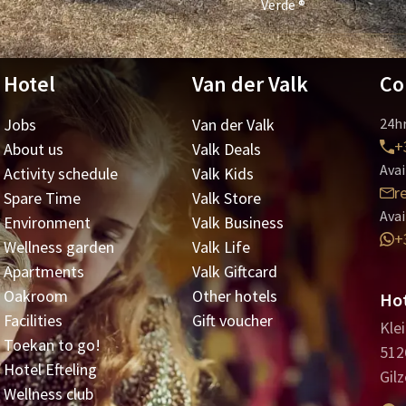
Verde ®
Hotel
Van der Valk
Co
Jobs
Van der Valk
24hr
+
About us
Valk Deals
Avai
Activity schedule
Valk Kids
r
Spare Time
Valk Store
Avai
Environment
Valk Business
+
Wellness garden
Valk Life
Apartments
Valk Giftcard
Oakroom
Other hotels
Hot
Facilities
Gift voucher
Kle
Toekan to go!
512
Hotel Efteling
Gilz
Wellness club