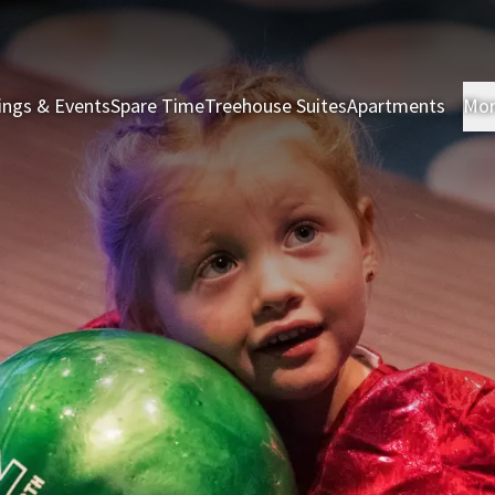
ings & Events
Spare Time
Treehouse Suites
Apartments
Mo