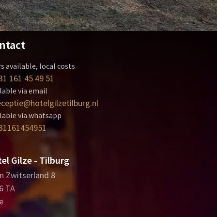
ntact
s available, local costs
31 161 45 49 51
lable via email
eceptie@hotelgilzetilburg.nl
lable via whatsapp
31161454951
el Gilze - Tilburg
in Zwitserland 8
6 TA
e