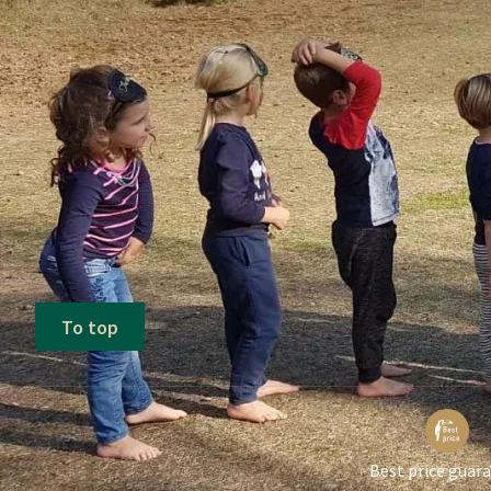
To top
Best price guar