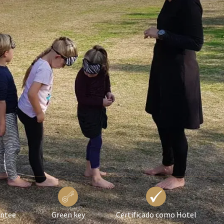
antee
Green key
Certificado como Hotel