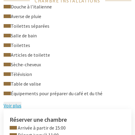
CHAMBRE INSTALLATIONS
fonction streaming. Accès gratuit au centre de bien-être et de
Douche à l'italienne
remise en forme (Toucan Health Club) ainsi qu’au casino de
l’hôtel. Le confort à un prix abordable dans la région de
Averse de pluie
Tilbourg-Breda.
Toilettes séparées
Astuce: réservez un
massage thaï relaxant
pendant votre
Salle de bain
séjour dans notre nouveau salon de massage!
Toilettes
Articles de toilette
Sèche-cheveux
Télévision
Table de valise
Équipements pour préparer du café et du thé
Voir plus
Réserver une chambre
Arrivée à partir de 15:00