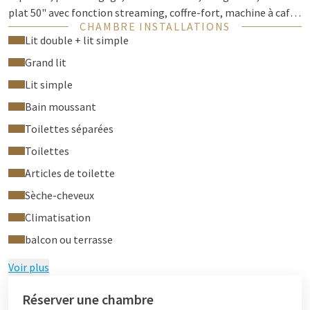
plat 50" avec fonction streaming, coffre-fort, machine à café
CHAMBRE INSTALLATIONS
Nespresso et théière. Accès libre à l’espace de bien-être et de
Lit double + lit simple
remise en forme.
Grand lit
Lit simple
Bain moussant
Toilettes séparées
Toilettes
Articles de toilette
Sèche-cheveux
Climatisation
balcon ou terrasse
Voir plus
Réserver une chambre