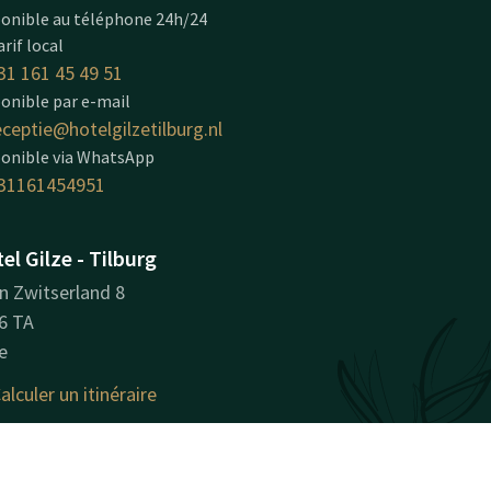
onible au téléphone 24h/24
arif local
31 161 45 49 51
onible par e-mail
eceptie@hotelgilzetilburg.nl
ponible via WhatsApp
31161454951
el Gilze - Tilburg
in Zwitserland 8
6 TA
e
alculer un itinéraire
ormations sur