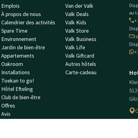
Emplois
Van der Valk
Disp
au t
À propos de nous
Valk Deals
+
Calendrier des activités
Valk Kids
Disp
Spare Time
Valk Store
r
Environnement
Valk Business
Dis
Jardin de bien-être
Valk Life
+
Appartements
Valk Giftcard
Oakroom
Autres hôtels
Installations
Carte-cadeau
Hot
Toekan to go!
Kle
Hôtel Efteling
512
Club de bien-être
Gilz
Offres
C
Avis
Voir & faire
Règlement intérieur
Inf