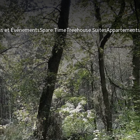
ns et Événements
Spare Time
Treehouse Suites
Appartements