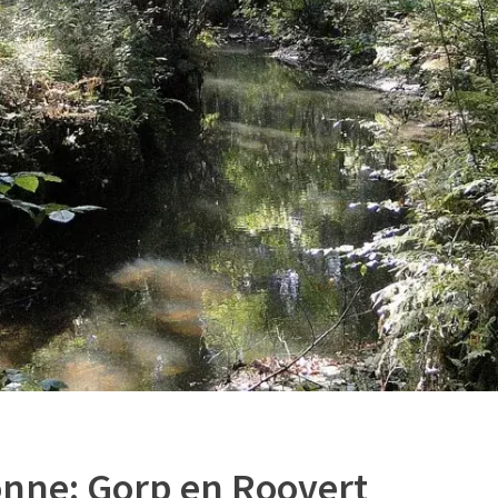
onne: Gorp en Roovert