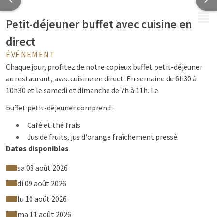
MENU
Petit-déjeuner buffet avec cuisine en
direct
ÉVÉNEMENT
Chaque jour, profitez de notre copieux buffet petit-déjeuner
au restaurant, avec cuisine en direct. En semaine de 6h30 à
10h30 et le samedi et dimanche de 7h à 11h. Le
buffet petit-déjeuner comprend :
Café et thé frais
Jus de fruits, jus d'orange fraîchement pressé
Dates disponibles
Produits laitiers : lait, babeurre, yaourt
Choix de céréales, cruesli et muesli
sa 08 août 2026
Viennoiseries variées
di 09 août 2026
Croissants, roulés au chocolat, biscottes et pain
d'épices
lu 10 août 2026
Pains complet, blanc, aux raisins et de seigle
ma 11 août 2026