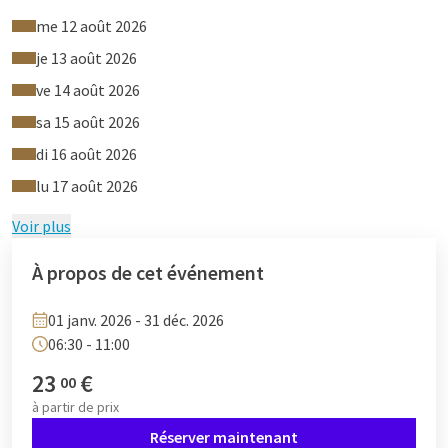
Beurre et pâtes à tartiner variées
me 12 août 2026
Assortiment de charcuterie
Œufs à la coque, œufs brouillés, œufs au plat
je 13 août 2026
Lardons, fromages, saucisses
ve 14 août 2026
Saumon frit
sa 15 août 2026
Fruits frais
Et bien d'autres gourmandises
di 16 août 2026
lu 17 août 2026
Tarifs du buffet petit-déjeuner
Voir plus
Adultes : 23 € par personne
Enfants de 4 à 12 ans : 50 %
À propos de cet événement
Enfants de 3 ans et moins : gratuit
01 janv. 2026 - 31 déc. 2026
06:30 - 11:00
23
€
00
à partir de
prix
Réserver maintenant