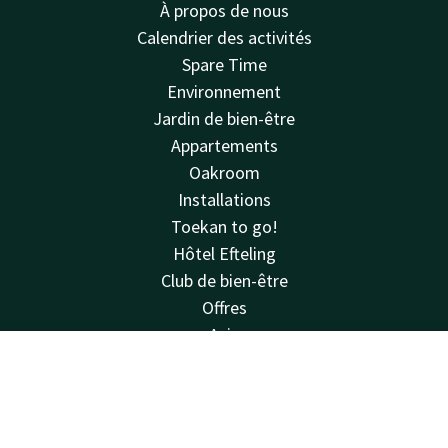
À propos de nous
Calendrier des activités
Spare Time
Environnement
Jardin de bien-être
Appartements
Oakroom
Installations
Toekan to go!
Hôtel Efteling
Club de bien-être
Offres
Avis
Voir & faire
Contact
Compte
FR
Règlement intérieur
Van der Valk
Réserver