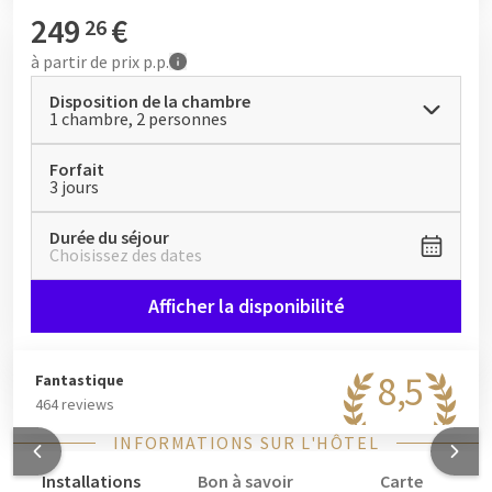
déguster le menu à 3 plats inclus.
249
€
26
Conseil : vous séjournez chez nous un samedi ? Vous pouvez
à partir de
prix p.p.
remplacer le dîner 3 services inclus par le
LIVE COOKING : le
Disposition de la chambre
buffet fine dining de Gerrit
, avec des plats préparés en direct et
1 chambre, 2 personnes
boissons incluses, sans supplément. Veuillez noter qu’une
réservation de table en ligne
à l’avance est obligatoire, aussi
Forfait
bien pour le dîner 3 services que pour le LIVE COOKING.
3 jours
Durée du séjour
Choisissez des dates
Afficher la disponibilité
8,5
Fantastique
464 reviews
INFORMATIONS SUR L'HÔTEL
Installations
Bon à savoir
Carte