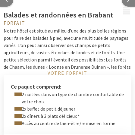
MENU
Balades et randonnées en Brabant
FORFAIT
Notre hôtel est situé au milieu d’une des plus belles régions
pour faire des balades à pied, avec une multitude de paysages
variés. L’on peut ainsi observer des champs de petits
agriculteurs, de vastes étendues de landes et de forêts. Une
petite sélection parmi l’éventail des possibilités : Les forêts
de Chaam, les dunes « Loonse en Drunense Duinen », les forêts
VOTRE FORFAIT
et les tourbières d'Oisterwijk, la Baronie de Breda et beaucoup
d’autres belles randonnées sur les sentiers au cœur du
Ce paquet comprend:
Brabant ! Un forfait à prix attractif, surtout pour les amateurs
2 nuitées dans un type de chambre confortable de
de randonnée pédestre à n’importe quel moment de l’année,
votre choix
vous permettant de loger deux nuits dans une chambre
2x buffet de petit déjeuner
confortable de votre choix (y compris un petit déjeuner buffet
2x dîners à 3 plats délicieux *
copieux). Après une bonne marche vous rentrez à l'hôtel pour
Accès au centre de bien-être/remise en forme
profiter de toutes les installations telles que notre centre de
bien-être et notre restaurant convivial le soir, où vous pourrez