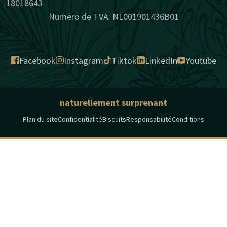
18018643
Numéro de TVA: NL001901436B01
Facebook
Instagram
Tiktok
LinkedIn
Youtube
naturellement surprenant
Plan du site
Confidentialité
Biscuits
Responsabilité
Conditions