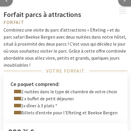
MENU
Forfait parcs à attractions
FORFAIT
Combinez une visite du parc d’attractions « Efteling » et du
parc safari Beekse Bergen avec deux nuitées dans notre hôtel,
situé à proximité des deux parcs ! C’est vous qui décidez le jour
où vous souhaitez visiter le parc. Grâce à cette offre combinée
abordable vous allez vivre, petits et grands, quelques jours
inoubliables !
VOTRE FORFAIT
Conseil : vous séjournez chez nous un samedi ? Vous pouvez
remplacer le dîner 3 services inclus par le
LIVE COOKING : le
Ce paquet comprend:
buffet fine dining de Gerrit
, avec des plats préparés en direct et
2 nuitées dans le type de chambre de votre choix
boissons incluses, sans supplément. Veuillez noter qu’une
2 x buffet de petit déjeuner
réservation de table en ligne
à l’avance est obligatoire, aussi
1x dîner à 3 plats *
bien pour le dîner 3 services que pour le LIVE COOKING.
Billets d’entrée pour l'Efteling et Beekse Bergen