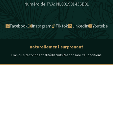
Numéro de TVA: NL001901436B01
Facebook
Instagram
Tiktok
LinkedIn
Youtube
naturellement surprenant
Plan du site
Confidentialité
Biscuits
Responsabilité
Conditions