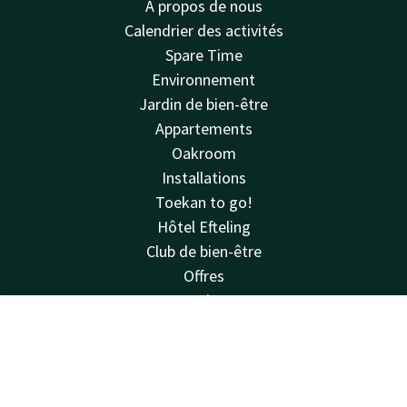
À propos de nous
Calendrier des activités
Spare Time
Environnement
Jardin de bien-être
Appartements
Oakroom
Installations
Toekan to go!
Hôtel Efteling
Club de bien-être
Offres
Avis
Voir & faire
Contact
Compte
FR
Règlement intérieur
Van der Valk
Réserver