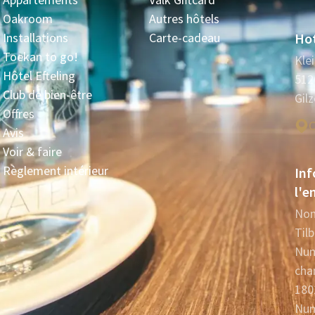
Oakroom
Autres hôtels
Installations
Carte-cadeau
Hot
Toekan to go!
Kle
Hôtel Efteling
512
Club de bien-être
Gilz
Offres
C
Avis
Voir & faire
Règlement intérieur
Inf
l'e
Nom
Til
Num
cha
180
Num