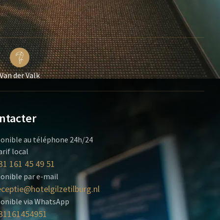
Van der Valk
ntacter
onible au téléphone 24h/24
arif local
31 161 45 49 51
onible par e-mail
eceptie@hotelgilzetilburg.nl
ponible via WhatsApp
31161454951