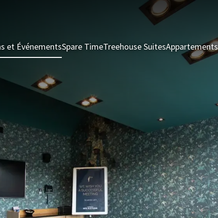
ns et Événements
Spare Time
Treehouse Suites
Appartements