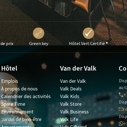
 de prix
Green key
Hôtel Vert Certifié ®
Hôtel
Van der Valk
Co
Emplois
Van der Valk
Disp
au t
À propos de nous
Valk Deals
+
Calendrier des activités
Valk Kids
Disp
Spare Time
Valk Store
r
Environnement
Valk Business
Dis
Jardin de bien-être
Valk Life
+
Appartements
Valk Giftcard