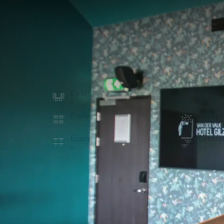
SALLE
24m²
Nouvelle salle de réunion située dans notre bâtimen
de conférence. Cet espace agréable et calme est équ
jusqu'à 11 personnes.
Dimensions de la salle :
5,5 x 4,5 mètres |
Hauteur 
En U
Board
-
11
École
Récept
-
-
Exam
Cabare
-
-
ÉQUIPEME
Dans la salle
Lumière naturelle
Murs insonorisés
Matériel d’écriture