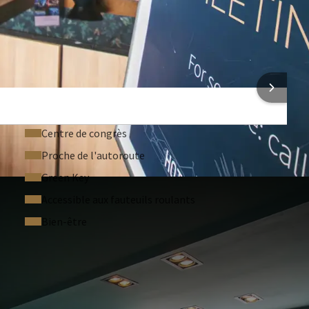
Éclairage professionnel
Installations café & thé
ONS SUR L'HÔTEL
Centre de congrès
Proche de l'autoroute
Green Key
Accessible aux fauteuils roulants
Bien-être