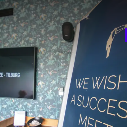
D
e
t principal, avec une configuration fixe et une grande table
r
ipé de toutes les technologies modernes et peut accueillir
:
3 mètres
room
Théâtre
F
-
4
ion
Gala
-
t
Carré
-
NTS DE LA SALLE
Occultation de la salle
Climatisation
Tableau blanc