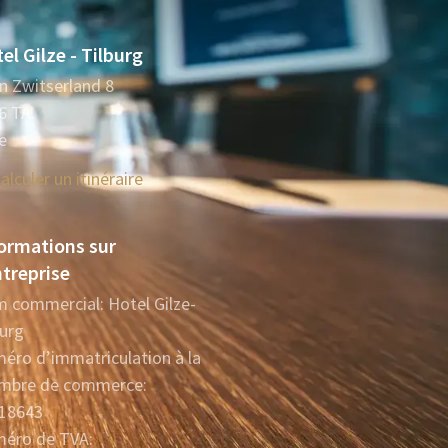
el Gilze - Tilburg
in Zwitserland 8
6 TA
e
alculer un itinéraire
ormations sur
ntreprise
 commercial: Hotel Gilze-
burg
éro d’immatriculation à la
mbre de commerce:
18643
éro de TVA: