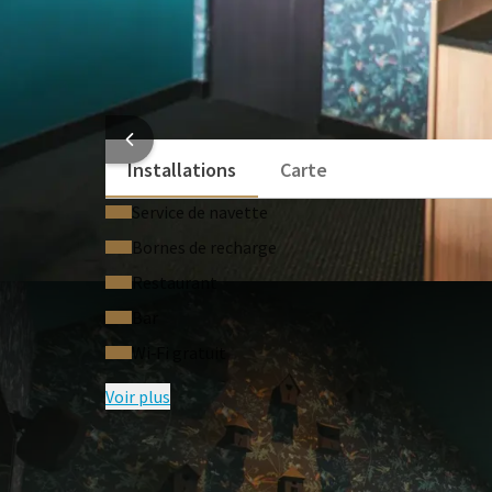
Téléphone
Table de présidence
Voir plus
INFORMATI
Installations
Carte
Service de navette
Bornes de recharge
Restaurant
Bar
Wi‑Fi gratuit
Voir plus