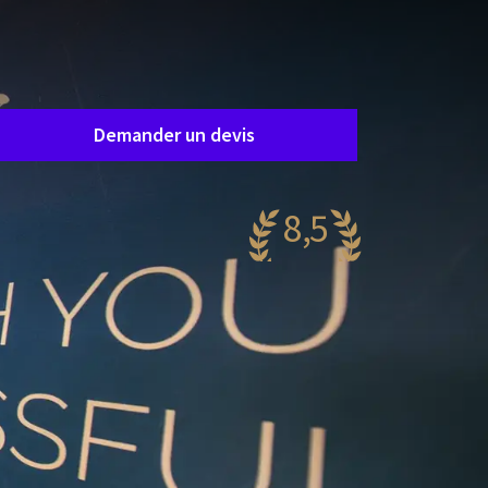
Demande de salle
emandez un devis facilement et sans
ngagement, et nous vous contacterons
apidement pour définir ensemble vos besoins.
Demander un devis
8,5
antastique
59 reviews