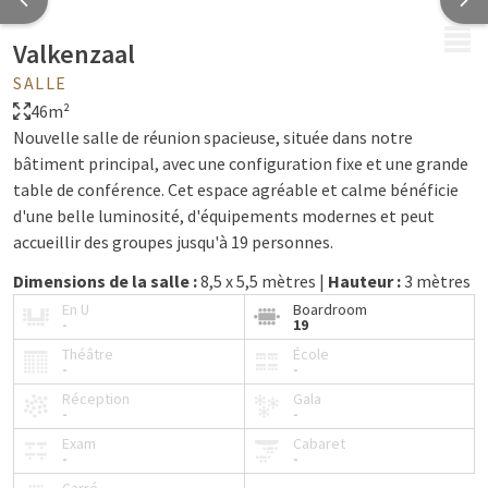
MENU
Valkenzaal
SALLE
46m²
Nouvelle salle de réunion spacieuse, située dans notre
bâtiment principal, avec une configuration fixe et une grande
table de conférence. Cet espace agréable et calme bénéficie
d'une belle luminosité, d'équipements modernes et peut
accueillir des groupes jusqu'à 19 personnes.
Dimensions de la salle :
8,5 x 5,5 mètres |
Hauteur :
3 mètres
En U
Boardroom
-
19
Théâtre
École
-
-
Réception
Gala
-
-
Exam
Cabaret
-
-