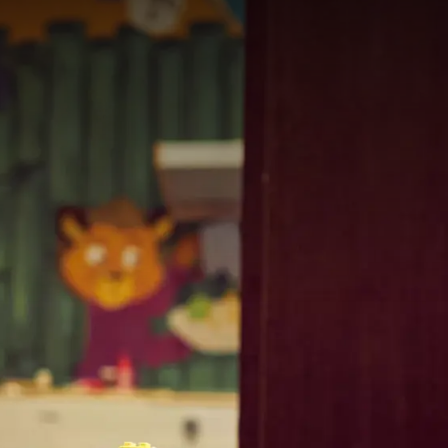
 si ! Grâce à notre
Kids’
us profitez
ent conçus pour eux.
 d’anniversaire pour
pose des activités pour
ilburg, vous avez une
 parmi toutes les