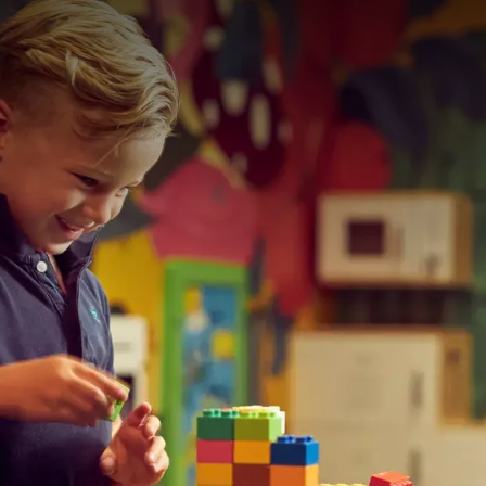
s au restaurant ne font pas toujours bon ménage… mais chez nous,
tit paradis de jeux situé juste à côté du restaurant. Pendant que vo
 dîner, nos « plus jeunes invités » s’amusent comme des rois !
ment un
menu enfants
avec de nombreux plats délicieux spécialem
t des crayons sont disponibles auprès de nos serveurs, et des fêtes
rganisées sur demande. Le dimanche, notre équipe d’animation pro
nch dominical !
mettant votre dessin à la réception de l’Hôtel Van der Valk Gilze-T
i cadeau ! À chaque période, plusieurs gagnants sont sélectionnés
re serez-vous l’un d’eux !
os autres
installations pour enfants
.