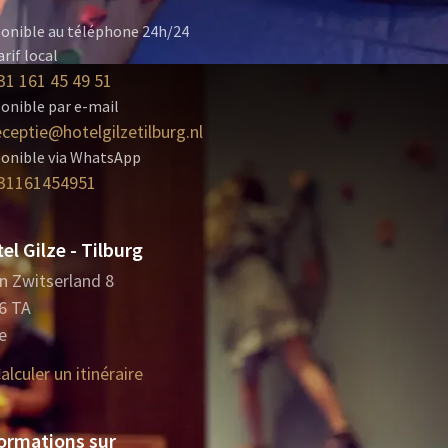
onible au téléphone 24h/24
arif local
31 161 45 49 51
onible par e-mail
eceptie@hotelgilzetilburg.nl
ponible via WhatsApp
31161454951
el Gilze - Tilburg
in Zwitserland 8
6 TA
e
alculer un itinéraire
ormations sur