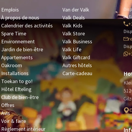
Emplois
Van der Valk
Disp
au t
À propos de nous
Valk Deals
+
Calendrier des activités
Valk Kids
Disp
Spare Time
Valk Store
r
Environnement
Valk Business
Dis
Jardin de bien-être
Valk Life
+
Appartements
Valk Giftcard
Oakroom
Autres hôtels
Installations
Carte-cadeau
Hot
Toekan to go!
Kle
Hôtel Efteling
512
Club de bien-être
Gilz
Offres
C
Avis
Voir & faire
Règlement intérieur
Inf