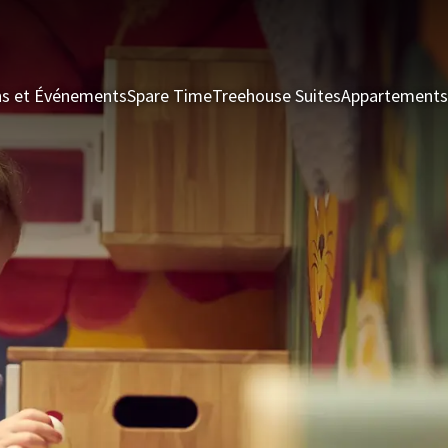
ns et Événements
Spare Time
Treehouse Suites
Appartements