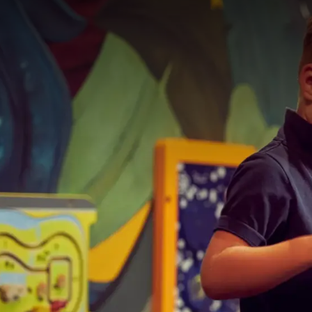
Les enfants et les repa
Corner
, un véritable pe
tranquillement de votre
Nous proposons égale
Des dessins à colorier e
enfants peuvent être o
enfants pendant le bru
Et n’oubliez pas : en re
chance de gagner un jol
participations – peut-êt
Découvrez également n