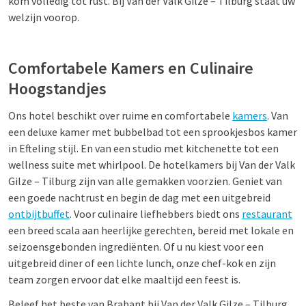
kom volledig tot rust. Bij Van der Valk Gilze – Tilburg staat uw
welzijn voorop.
Comfortabele Kamers en Culinaire
Hoogstandjes
Ons hotel beschikt over ruime en comfortabele
kamers
. Van
een deluxe kamer met bubbelbad tot een sprookjesbos kamer
in Efteling stijl. En van een studio met kitchenette tot een
wellness suite met whirlpool. De hotelkamers bij Van der Valk
Gilze – Tilburg zijn van alle gemakken voorzien. Geniet van
een goede nachtrust en begin de dag met een uitgebreid
ontbijtbuffet
. Voor culinaire liefhebbers biedt ons
restaurant
een breed scala aan heerlijke gerechten, bereid met lokale en
seizoensgebonden ingrediënten. Of u nu kiest voor een
uitgebreid diner of een lichte lunch, onze chef-kok en zijn
team zorgen ervoor dat elke maaltijd een feest is.
Beleef het beste van Brabant bij Van der Valk Gilze – Tilburg.