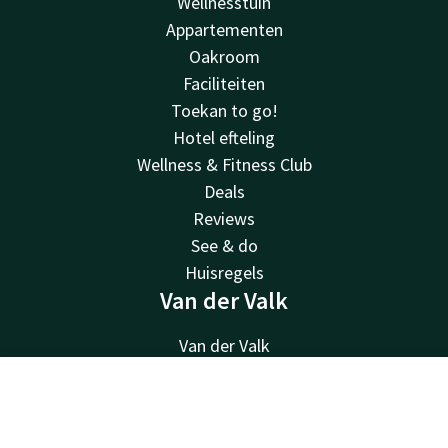
Wellnesstuin
Appartementen
Oakroom
Faciliteiten
Toekan to go!
Hotel efteling
Wellness & Fitness Club
Deals
Reviews
See & do
Huisregels
Van der Valk
Van der Valk
Valk Deals
Valk Kids
Contact
Account
NL
Valk Store
Boek nu