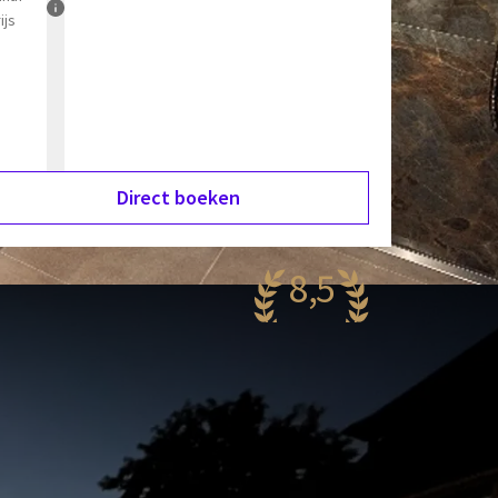
ijs
Direct boeken
8,5
antastisch
64 reviews