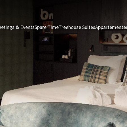
etings & Events
Spare Time
Treehouse Suites
Appartemente