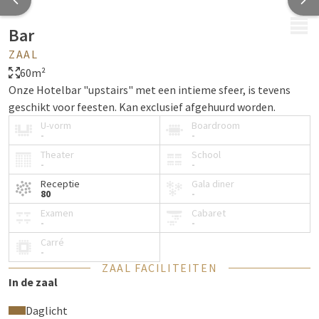
MENU
Bar
ZAAL
60m²
Onze Hotelbar "upstairs" met een intieme sfeer, is tevens
geschikt voor feesten. Kan exclusief afgehuurd worden.
U-vorm
Boardroom
-
-
Theater
School
-
-
Receptie
Gala diner
80
-
Examen
Cabaret
-
-
Carré
-
ZAAL FACILITEITEN
In de zaal
Daglicht