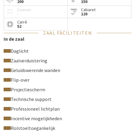
200
150
Examen
Cabaret
-
120
Carré
52
ZAAL FACILITEITEN
In de zaal
Daglicht
Zaalverduistering
Geluidswerende wanden
Flip-over
Projectiescherm
Technische support
Professioneel lichtplan
Incentive mogelijkheden
Rolstoeltoegankelijk