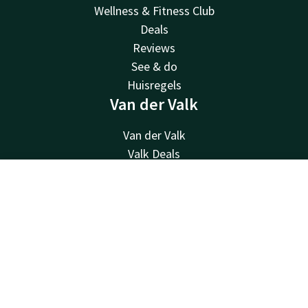
Wellness & Fitness Club
Deals
Reviews
See & do
Huisregels
Van der Valk
Van der Valk
Valk Deals
Valk Kids
Valk Store
Contact
Account
NL
Valk Business
Boek nu
Valk Life
Valk Giftcard
Overige hotels
Cadeaubon
Contact