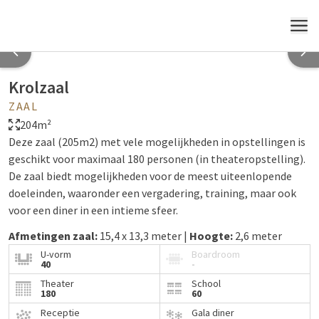
MENU
Krolzaal
ZAAL
204m²
Deze zaal (205m2) met vele mogelijkheden in opstellingen is
geschikt voor maximaal 180 personen (in theateropstelling).
De zaal biedt mogelijkheden voor de meest uiteenlopende
doeleinden, waaronder een vergadering, training, maar ook
voor een diner in een intieme sfeer.
Afmetingen zaal:
15,4 x 13,3 meter |
Hoogte:
2,6 meter
U-vorm
Boardroom
40
-
Theater
School
180
60
Receptie
Gala diner