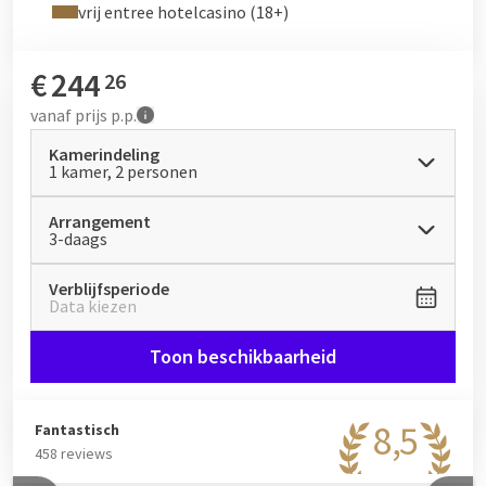
en inclusief drankjes. Voor zowel het 3-gangendiner als LIVE
vrij entree hotelcasino (18+)
COOKING dient u
online
vooraf een tafel te reserveren.
€
244
26
vanaf
prijs p.p.
Kamerindeling
1 kamer, 2 personen
Arrangement
3-daags
Verblijfsperiode
Data kiezen
Toon beschikbaarheid
8,5
Fantastisch
458 reviews