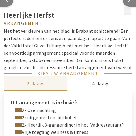
MENU
Heerlijke Herfst
ARRANGEMENT
Met het verkleuren van het blad, is Brabant schitterend! Een
perfecte reden om er eens een paar dagen op uit te gaan! Van
der Valk Hotel Gilze-Tilburg biedt met het 'Heerlijke Herfst',
een voordelig arrangement speciaal voor de maanden
september, oktober en november. Dan kunt u in ons hotel
genieten van dit interessante herfstarrangement van twee of
KIES UW ARRANGEMENT
drie nachten.
BELANGRIJK
: U dient zelf data en tijden te
reserveren voor uw diner, nadat u dit arrangement geboekt
3-daags
4-daags
heeft.
klik hier
voor een tafelreservering in het
'Valkrestaurant'. Wij heten u alvast van harte welkom en
Dit arrangement is inclusief:
wensen u een Heerlijke Herfst toe!
2x Overnachting
Tip
: verblijft u op zaterdag? Dan kunt u het inbegrepen 3-
2x uitgebreid ontbijtbuffet
gangendiner zonder bijbetaling omzetten in deelname aan
LIVE
2x Heerlijk 3-gangendiner in het 'Valkrestaurant'*
COOKING: Gerrits fine dining buffet
met live bereide gerechten
Vrije toegang wellness & fitness