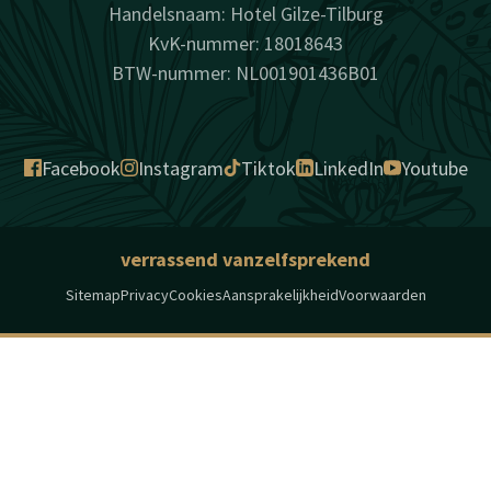
Handelsnaam: Hotel Gilze-Tilburg
KvK-nummer: 18018643
BTW-nummer: NL001901436B01
Facebook
Instagram
Tiktok
LinkedIn
Youtube
verrassend vanzelfsprekend
Sitemap
Privacy
Cookies
Aansprakelijkheid
Voorwaarden