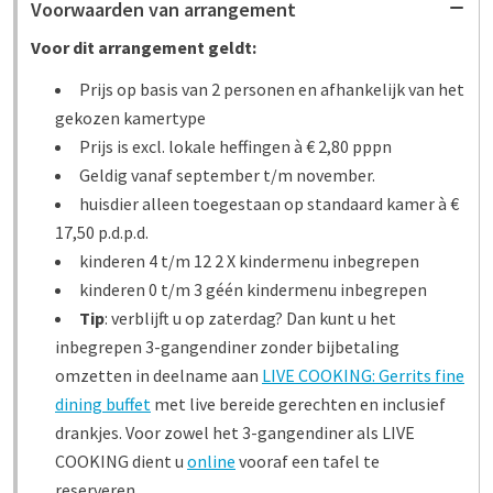
Voorwaarden van arrangement
Voor dit arrangement geldt:
Prijs op basis van 2 personen en afhankelijk van het
gekozen kamertype
Prijs is excl. lokale heffingen à € 2,80 pppn
Geldig vanaf september t/m november.
huisdier alleen toegestaan op standaard kamer à €
17,50 p.d.p.d.
kinderen 4 t/m 12 2 X kindermenu inbegrepen
kinderen 0 t/m 3 géén kindermenu inbegrepen
Tip
: verblijft u op zaterdag? Dan kunt u het
inbegrepen 3-gangendiner zonder bijbetaling
omzetten in deelname aan
LIVE COOKING: Gerrits fine
dining buffet
met live bereide gerechten en inclusief
drankjes. Voor zowel het 3-gangendiner als LIVE
COOKING dient u
online
vooraf een tafel te
reserveren.