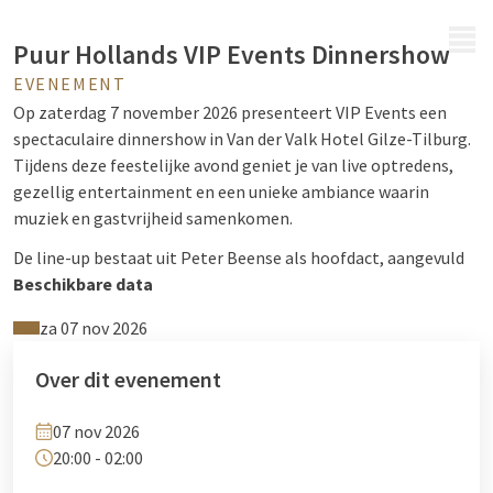
MENU
Puur Hollands VIP Events Dinnershow
EVENEMENT
Op zaterdag 7 november 2026 presenteert VIP Events een
spectaculaire dinnershow in Van der Valk Hotel Gilze-Tilburg.
Tijdens deze feestelijke avond geniet je van live optredens,
gezellig entertainment en een unieke ambiance waarin
muziek en gastvrijheid samenkomen.
De line-up bestaat uit Peter Beense als hoofdact, aangevuld
met optredens van Sani van Mullem, Peter La Haye, Moreno
Beschikbare data
van Oort en Toon Schut. Verwacht een avond vol bekende
za 07 nov 2026
nummers, meezingers en een gezellige sfeer die garant staat
voor een compleet avondje uit.
Over dit evenement
Bij aankomst word je ontvangen met een speciale VIP Events
welkomstcocktail. De deuren openen om 20.00 uur en het
07 nov 2026
evenement duurt tot 02.00 uur. De locatie beschikt over gratis
20:00 - 02:00
parkeergelegenheid en is volledig rolstoeltoegankelijk.