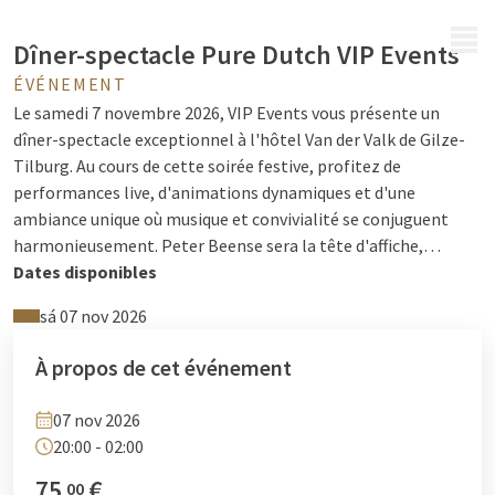
MENU
Dîner-spectacle Pure Dutch VIP Events
ÉVÉNEMENT
Le samedi 7 novembre 2026, VIP Events vous présente un
dîner-spectacle exceptionnel à l'hôtel Van der Valk de Gilze-
Tilburg. Au cours de cette soirée festive, profitez de
performances live, d'animations dynamiques et d'une
ambiance unique où musique et convivialité se conjuguent
harmonieusement. Peter Beense sera la tête d'affiche,
accompagné de Sani van Mullem, Peter La Haye, Moreno van
Dates disponibles
Oort et Toon Schut. Attendez-vous à une soirée rythmée par
sá 07 nov 2026
des tubes incontournables, des moments de partage et une
atmosphère chaleureuse pour une soirée inoubliable. À votre
À propos de cet événement
arrivée, un cocktail de bienvenue VIP Events vous sera offert.
Ouverture des portes à 20h00 et soirée jusqu'à 2h00 du matin.
07 nov 2026
L'établissement dispose d'un parking gratuit et est
20:00 - 02:00
entièrement accessible aux personnes à mobilité réduite.
Réservez dès maintenant et vivez une soirée mémorable en
75
€
00