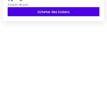
musique, divertissement et convivialité entre amis, en famille
à partir de
prix
ou entre collègues.
Acheter des tickets