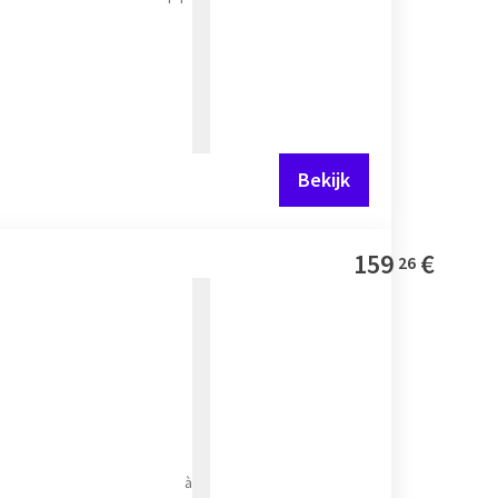
Bekijk
159
€
26
à