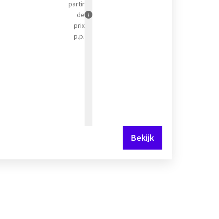
partir
de
prix
p.p.
Bekijk