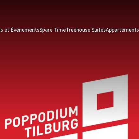
ns et Événements
Spare Time
Treehouse Suites
Appartements