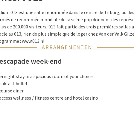
dium 013 est une salle renommée dans le centre de Tilburg, où de
irmés de renommée mondiale de la scène pop donnent des représe
s de 200.000 visiteurs, 013 fait partie des trois premières salles 
acle au 013, rien de plus simple que de loger chez Van der Valk Gilz
programme : www.013.nl
ARRANGEMENTEN
t escapade week-end
ernight stay in a spacious room of your choice
eakfast buffet
course diner
access wellness / fitness centre and hotel casino