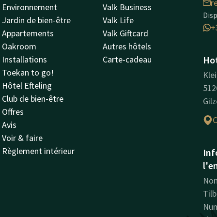
r
Environnement
Valk Business
Dis
Jardin de bien-être
Valk Life
+
Appartements
Valk Giftcard
Oakroom
Autres hôtels
Installations
Carte-cadeau
Hot
Toekan to go!
Kle
Hôtel Efteling
512
Club de bien-être
Gilz
Offres
C
Avis
Voir & faire
Règlement intérieur
Inf
l'e
Nom
Til
Num