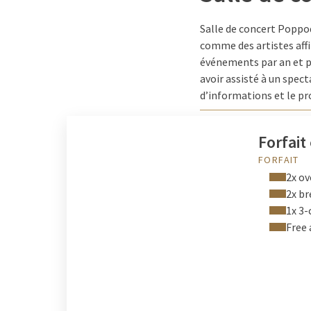
Salle de concert Poppo
comme des artistes aff
événements par an et plu
avoir assisté à un spect
d’informations et le 
Forfai
FORFAIT
2x ov
2x br
1x 3-
Free 