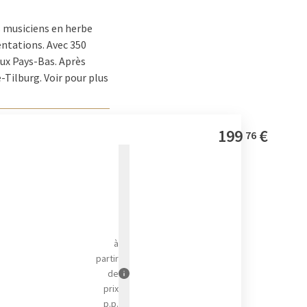
s musiciens en herbe
ntations. Avec 350
aux Pays-Bas. Après
e-Tilburg. Voir pour plus
199
€
76
à
partir
de
prix
p.p.