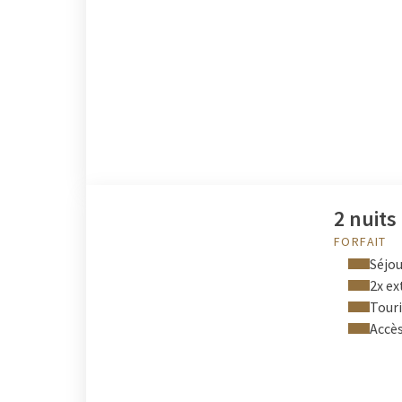
2 nuits
FORFAIT
Séjou
2x ex
Touri
Accès