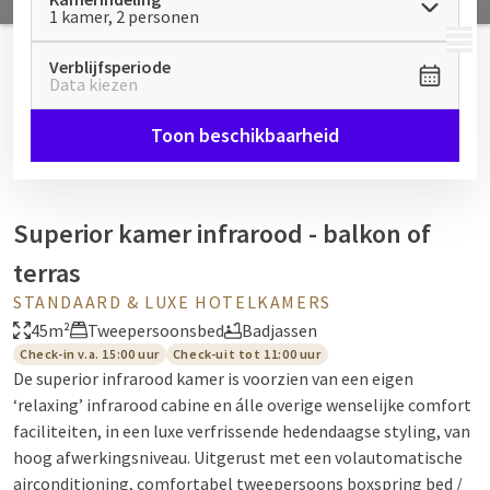
1 kamer, 2 personen
MENU
Verblijfsperiode
Data kiezen
Toon beschikbaarheid
Superior kamer infrarood - balkon of
terras
STANDAARD & LUXE HOTELKAMERS
45m²
Tweepersoonsbed
Badjassen
Check-in v.a. 15:00 uur
Check-uit tot 11:00 uur
De superior infrarood kamer is voorzien van een eigen
‘relaxing’ infrarood cabine en álle overige wenselijke comfort
faciliteiten, in een luxe verfrissende hedendaagse styling, van
hoog afwerkingsniveau. Uitgerust met een volautomatische
airconditioning, comfortabel tweepersoons boxspring bed /