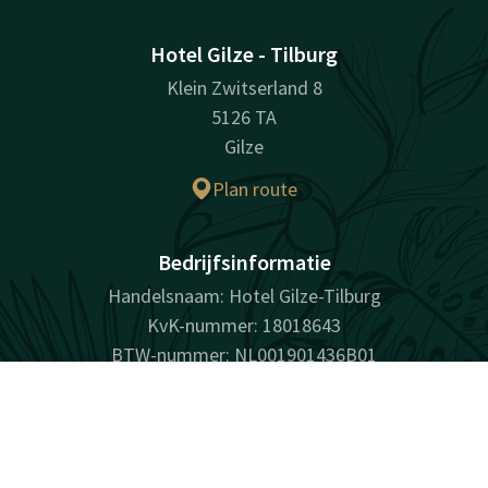
Hotel Gilze - Tilburg
Klein Zwitserland 8
5126 TA
Gilze
Plan route
Bedrijfsinformatie
Handelsnaam: Hotel Gilze-Tilburg
KvK-nummer: 18018643
BTW-nummer: NL001901436B01
Contact
Account
NL
Facebook
Instagram
Tiktok
LinkedIn
Youtube
Boek nu