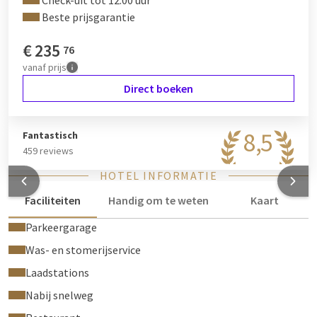
Check-uit tot 12:00 uur
Beste prijsgarantie
€
235
76
vanaf
prijs
Direct boeken
8,5
Fantastisch
459 reviews
HOTEL INFORMATIE
Faciliteiten
Handig om te weten
Kaart
Parkeergarage
Was- en stomerijservice
Laadstations
Nabij snelweg