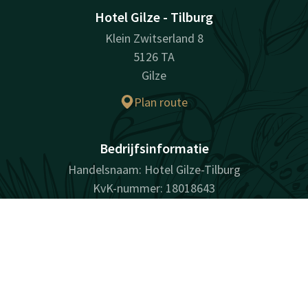
Hotel Gilze - Tilburg
Klein Zwitserland 8
5126 TA
Gilze
Plan route
Bedrijfsinformatie
Handelsnaam: Hotel Gilze-Tilburg
KvK-nummer: 18018643
BTW-nummer: NL001901436B01
Contact
Account
NL
Boek nu
Facebook
Instagram
Tiktok
LinkedIn
Youtube