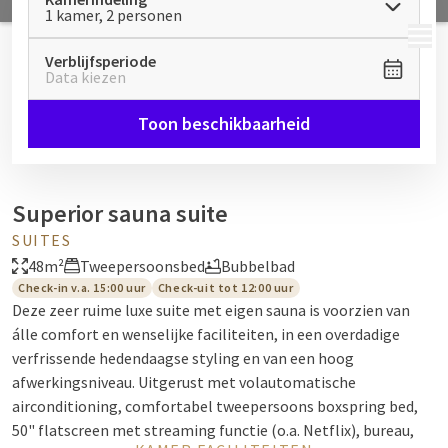
1 kamer, 2 personen
MENU
Verblijfsperiode
Data kiezen
Toon beschikbaarheid
Superior sauna suite
SUITES
48m²
Tweepersoonsbed
Bubbelbad
Check-in v.a. 15:00 uur
Check-uit tot 12:00 uur
Deze zeer ruime luxe suite met eigen sauna is voorzien van
álle comfort en wenselijke faciliteiten, in een overdadige
verfrissende hedendaagse styling en van een hoog
afwerkingsniveau. Uitgerust met volautomatische
airconditioning, comfortabel tweepersoons boxspring bed,
50" flatscreen met streaming functie (o.a. Netflix), bureau,