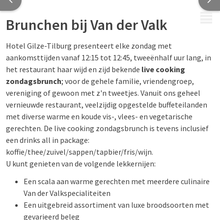
MENU
Brunchen bij Van der Valk
Hotel Gilze-Tilburg presenteert elke zondag met
aankomsttijden vanaf 12:15 tot 12:45, tweeënhalf uur lang, in
het restaurant haar wijd en zijd bekende
live cooking
zondagsbrunch
; voor de gehele familie, vriendengroep,
vereniging of gewoon met z'n tweetjes. Vanuit ons geheel
vernieuwde restaurant, veelzijdig opgestelde buffeteilanden
met diverse warme en koude vis-, vlees- en vegetarische
gerechten. De live cooking zondagsbrunch is tevens inclusief
een drinks all in package:
koffie/thee/zuivel/sappen/tapbier/fris/wijn.
U kunt genieten van de volgende lekkernijen:
Een scala aan warme gerechten met meerdere culinaire
Van der Valkspecialiteiten
Een uitgebreid assortiment van luxe broodsoorten met
gevarieerd beleg