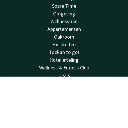
Spare Time
Omgeving
Wellnesstuin
Appartementen
Oakroom
Faciliteiten
Toekan to go!
Hotel efteling
Wellness & Fitness Club
Deals
Reviews
Contact
Account
NL
See & do
Huisregels
Boek nu
Van der Valk
Van der Valk
Valk Deals