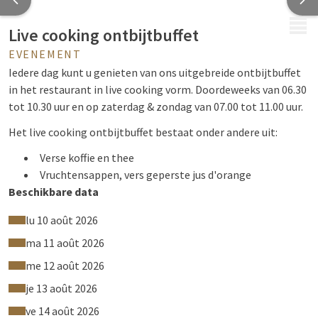
MENU
Live cooking ontbijtbuffet
EVENEMENT
Iedere dag kunt u genieten van ons uitgebreide ontbijtbuffet
in het restaurant in live cooking vorm. Doordeweeks van 06.30
tot 10.30 uur en op zaterdag & zondag van 07.00 tot 11.00 uur.
Het live cooking ontbijtbuffet bestaat onder andere uit:
Verse koffie en thee
Vruchtensappen, vers geperste jus d'orange
Beschikbare data
Zuivelproducten zoals: melk, karnemelk, yoghurt
Keuze uit verschillende soorten cereals, cruesli &
lu 10 août 2026
muesli
ma 11 août 2026
Verschillende diverse broodjes
Croissants, chocoladebroodjes, beschuit, en
me 12 août 2026
ontbijtkoek
je 13 août 2026
Bruin-, wit-, krenten- en roggebrood
ve 14 août 2026
Boter en diverse zoet beleg