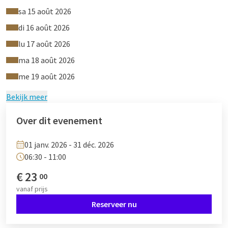
Een assortiment aan vleeswaren
sa 15 août 2026
Gekookte eieren, roereieren, spiegeleieren
di 16 août 2026
Spekjes, kazen, worstjes
lu 17 août 2026
Gebakken zalm
Vers fruit
ma 18 août 2026
En vele andere heerlijkheden
me 19 août 2026
Prijs ontbijtbuffet
Bekijk meer
Volwassenen: €23 per persoon
Kinderen van 4 tot 12 jaar: 50%
Over dit evenement
Kinderen t/m 3 jaar: gratis
01 janv. 2026 - 31 déc. 2026
06:30 - 11:00
€
23
00
vanaf
prijs
Reserveer nu