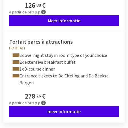
126
€
88
à partir de
prix p.p.
Meer informatie
Forfait parcs à attractions
FORFAIT
2x overnight stay in room type of your choice
2x extensive breakfast buffet
1x 3-course dinner
Entrance tickets to De Efteling and De Beekse
Bergen
278
€
26
à partir de
prix p.p.
meer informatie