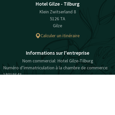
Hotel Gilze - Tilburg
Klein Zwitserland 8
5126 TA
Gilze
Calculer un itinéraire
Informations sur l'entreprise
Nom commercial: Hotel Gilze-Tilburg
Numéro d’immatriculation à la chambre de commerce:
18018643
Numéro de TVA: NL001901436B01
Contact
Compte
Réserver
Facebook
Instagram
Tiktok
LinkedIn
Youtube