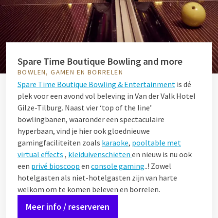
Spare Time Boutique Bowling and more
BOWLEN, GAMEN EN BORRELEN
Spare Time Boutique Bowling & Entertainment
is dé
plek voor een avond vol beleving in Van der Valk Hotel
Gilze-Tilburg. Naast vier ‘top of the line’
bowlingbanen, waaronder een spectaculaire
hyperbaan, vind je hier ook gloednieuwe
gamingfaciliteiten zoals
karaoke
,
pooltable met
virtual effects
,
kleiduivenschieten
en nieuw is nu ook
een
privé bioscoop
en
console gaming
..! Zowel
hotelgasten als niet-hotelgasten zijn van harte
welkom om te komen beleven en borrelen.
Meer info / reserveren