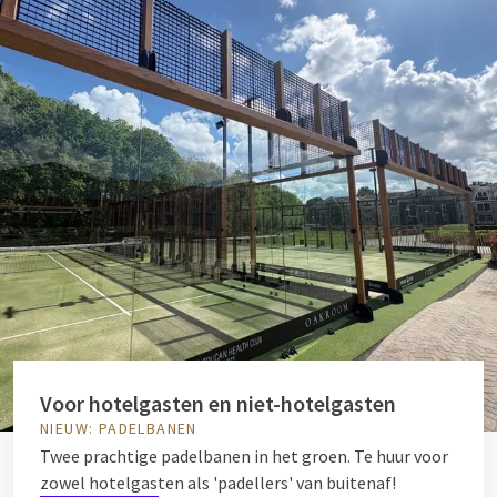
Voor hotelgasten en niet-hotelgasten
NIEUW: PADELBANEN
Twee prachtige padelbanen in het groen. Te huur voor
zowel hotelgasten als 'padellers' van buitenaf!