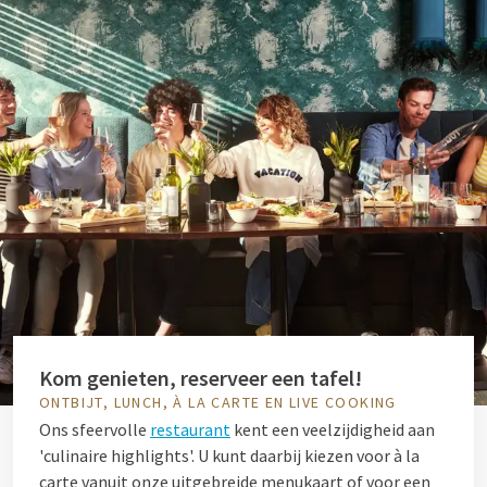
Kom genieten, reserveer een tafel!
ONTBIJT, LUNCH, À LA CARTE EN LIVE COOKING
Ons sfeervolle
restaurant
kent een veelzijdigheid aan
'culinaire highlights'. U kunt daarbij kiezen voor à la
carte vanuit onze uitgebreide menukaart of voor een