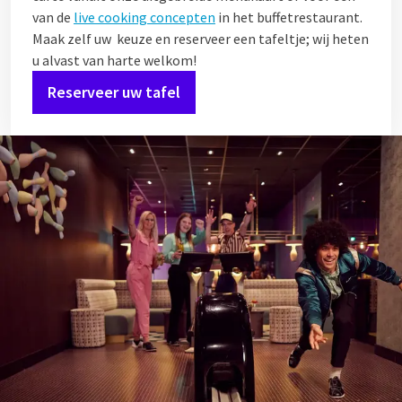
van de
live cooking concepten
in het buffetrestaurant.
Maak zelf uw keuze en reserveer een tafeltje; wij heten
u alvast van harte welkom!
Reserveer uw tafel