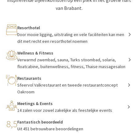
inspirerende bijeenkomsten op één plek in het groene hart
van Brabant.
Resorthotel
Door mooie ligging, uitstraling en vele faciliteiten kan men
dit met recht een resorthotel noemen
Wellness & Fitness
Verwarmd zwembad, sauna, Turks stoombad, solaria,
floatcabine, buitenwellness, fitness, Thaise massagesalon
Restaurants
Sfeervol Valkrestaurant en tweede restaurantconcept
Oakroom
Meetings & Events
14 zalen voor zowel zakelijke als feestelijke events
8,5
Fantastisch beoordeeld
Uit 451 betrouwbare beoordelingen